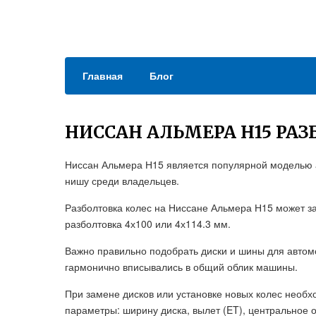
Главная
Блог
НИССАН АЛЬМЕРА Н15 РАЗ
Ниссан Альмера Н15 является популярной моделью а
нишу среди владельцев.
Разболтовка колес на Ниссане Альмера Н15 может за
разболтовка 4х100 или 4х114.3 мм.
Важно правильно подобрать диски и шины для автомо
гармонично вписывались в общий облик машины.
При замене дисков или установке новых колес необхо
параметры: ширину диска, вылет (ET), центральное о