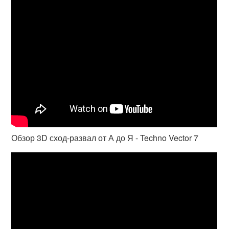
Обзор 3D сход-развал от А до Я - Techno Vector 7