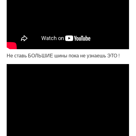
Не ставь БОЛЬШИЕ шины пока не узнаешь ЭТО !