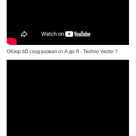
Обзор 3D сход-развал от А до Я - Techno Vector 7