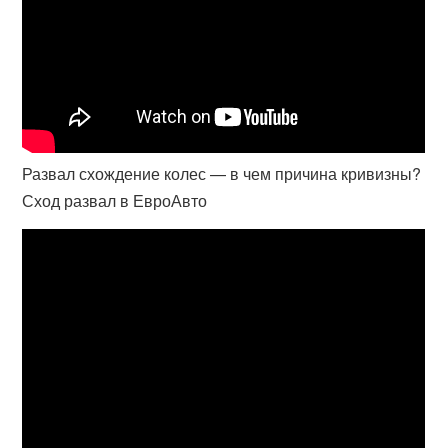
Развал схождение колес — в чем причина кривизны?
Сход развал в ЕвроАвто