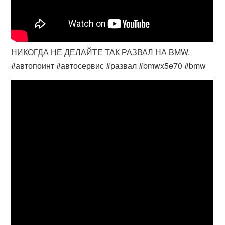
НИКОГДА НЕ ДЕЛАЙТЕ ТАК РАЗВАЛ НА BMW.
#автопоинт #автосервис #развал #bmwx5e70 #bmw