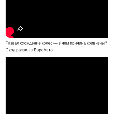
Развал схождение колес — в чем причина кривизны?
Сход развал в ЕвроАвто