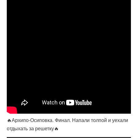
🔥Архипо-Осиповка. Финал. Напали толпой и уехали
отдыхать за решетку🔥