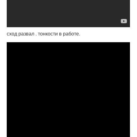
сход развал . тонкости в работе.