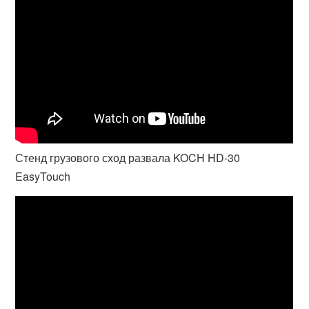
Стенд грузового сход развала KOCH HD-30
EasyTouch