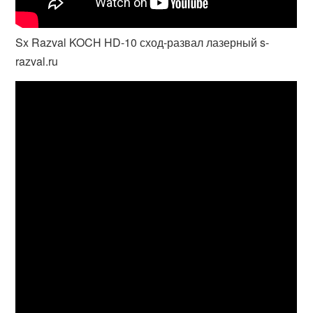
Sx Razval KOCH HD-10 сход-развал лазерный s-
razval.ru