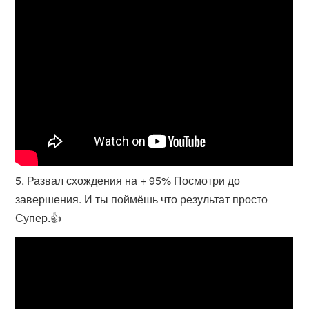
5. Развал схождения на + 95% Посмотри до
завершения. И ты поймёшь что результат просто
Супер.👍