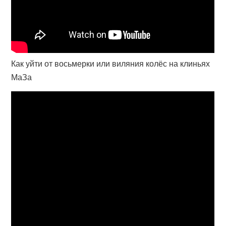
Как уйти от восьмерки или виляния колёс на клиньях
МаЗа