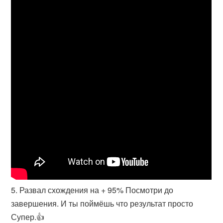
5. Развал схождения на + 95% Посмотри до
завершения. И ты поймёшь что результат просто
Супер.👍